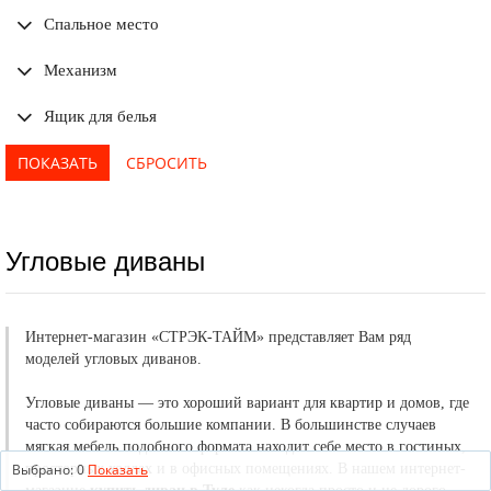
Спальное место
Механизм
Ящик для белья
Угловые диваны
Интернет-магазин «СТРЭК-ТАЙМ» представляет Вам ряд
моделей угловых диванов.
Угловые диваны — это хороший вариант для квартир и домов, где
часто собираются большие компании. В большинстве случаев
мягкая мебель подобного формата находит себе место в гостиных,
Выбрано:
0
Показать
просторных холлах и в офисных помещениях. В нашем интернет-
магазине
купить диван в Туле
как некогда просто и не дорого.